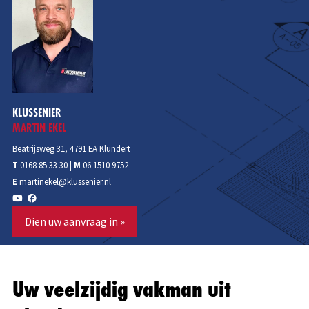
Klussenier was snel gemaakt.
U kunt mij inschakelen voor alle verbouwingen en
renovatiewerkzaamheden. Een kleine greep uit de
mogelijkheden: verbouwen van badkamers en/of toiletten ,
tegelwerk, vernieuwen of plaatsen van keukens, totale
renovatie van bijvoorbeeld de zolder naar een slaapkamer,
KLUSSENIER
of van slaapkamer naar badkamer.
MARTIN EKEL
Mijn kennis stel ik graag beschikbaar voor klanten die méér
Beatrijsweg 31, 4791 EA Klundert
zoeken dan alleen iemand die de verbouwing uitvoert. Ik
T
0168 85 33 30
|
M
06 1510 9752
regel een complete verbouwing van A tot Z volgens
E
martinekel@klussenier.nl
afspraak! Naast het leveren van hoogwaardige kwaliteit
vind ik service en betrouwbaarheid zeer belangrijk.
Dien uw aanvraag in »
Bovendien werk ik opgeruimd en netjes. Ik voorzie u graag
van deskundig advies en ik denk graag met u mee,
communicatie en kwaliteit staat bij mij hoog in het vaandel.
Uw veelzijdig vakman uit
Woont u in de omgeving Klundert, Zevenbergen, Fijnaart,
Roosendaal, Moerdijk, Etten-Leur, Breda en heeft u een klus